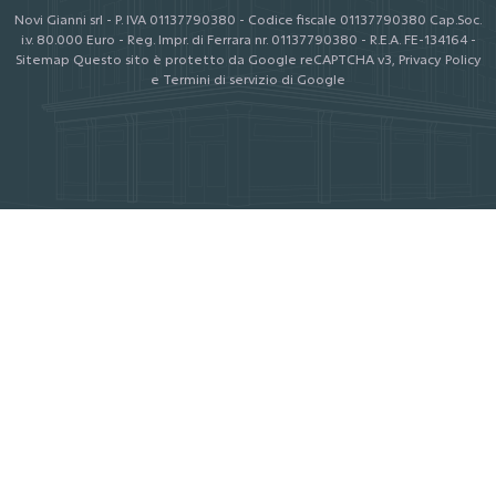
Novi Gianni srl - P. IVA 01137790380 - Codice fiscale 01137790380
Cap.Soc.
i.v. 80.000 Euro - Reg. Impr. di Ferrara nr. 01137790380 - R.E.A. FE-134164 -
Sitemap
Questo sito è protetto da Google reCAPTCHA v3,
Privacy Policy
e
Termini di servizio
di Google