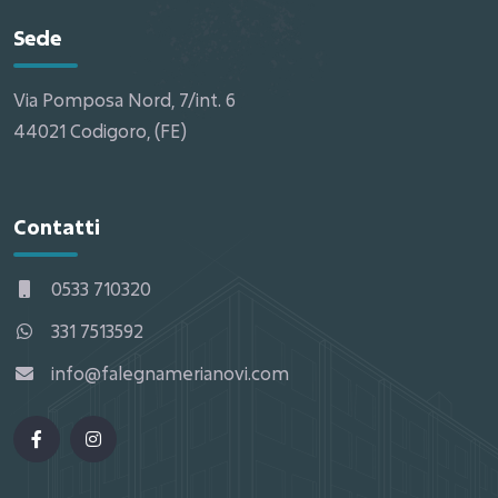
Sede
Via Pomposa Nord, 7/int. 6
44021 Codigoro, (FE)
Contatti
0533 710320
331 7513592
info@falegnamerianovi.com