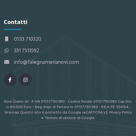
Contatti
0533 710320
331 7513592
info@falegnamerianovi.com
Novi Gianni srl - P. IVA 01137790380 - Codice fiscale 01137790380
Cap.Soc.
i.v. 80.000 Euro - Reg. Impr. di Ferrara nr. 01137790380 - R.E.A. FE-134164 -
Sitemap
Questo sito è protetto da Google reCAPTCHA v3,
Privacy Policy
e
Termini di servizio
di Google